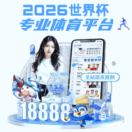
注册入口
关于悟空体育官网
悟空体育官网是一家融合科技创新与全球视野的体育赛事服
务平台，致力于为用户提供高效、可信赖的互动观赛体验。
从数据同步到高清直播、从终端兼容到多语言支持，我们不
断突破技术边界，构建智能化、低延迟、高稳定的服务体
系。 每一次点击，都体现我们对用户体验的专注与专业。