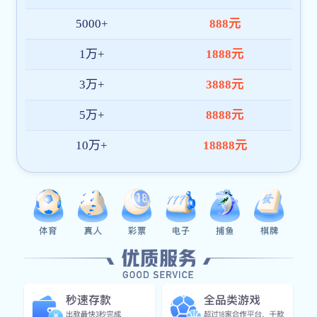
荣耀时刻展示
悟空体育官网 以卓越服务赢得多项专业认可，每一份荣誉都
是用户信赖的见证。