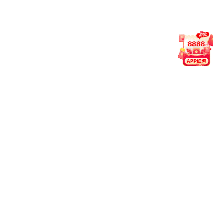
页面加载
0.21s
平均加载时间
日活跃用户
56K