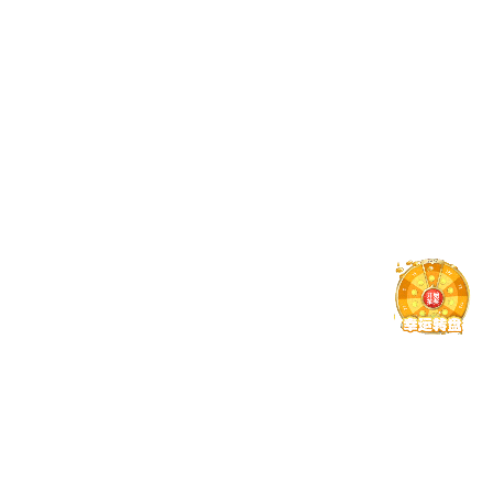
2023 数据安全合规金奖
悟空体育·悟空官方网站-悟空(中国) 通过 ISO 安全认证审
核，在平台访问、数据加密等方面表现优异。