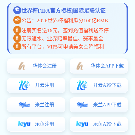
01. 初创定位
悟空体育官网起源于对体育精神与数字技术的
热爱，早期平台聚焦于赛事数据与直播服务，
并率先实现多赛程同步与智能提醒功能，赢得
众多球迷的信任。
02. 服务升级